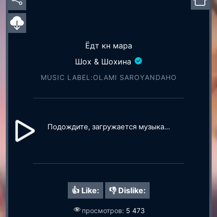
Ёдт кн мара
Шох & Шохина
MUSIC LABEL:OLAMI SAROYАNDAHO
Подождите, загружается музыка...
👍 Like:
👎 Dislike:
просмотров:
5 473