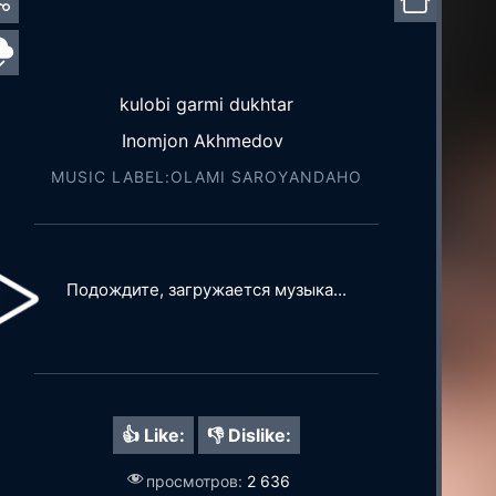
kulobi garmi dukhtar
Inomjon Akhmedov
MUSIC LABEL:OLAMI SAROYАNDAHO
Подождите, загружается музыка...
👍 Like:
👎 Dislike:
просмотров:
2 636