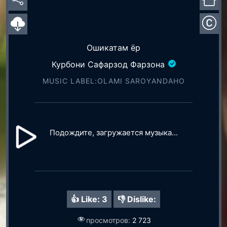
Ошикатам ёр
Курбони Сафарзод Фарзона
MUSIC LABEL:OLAMI SAROYАNDAHO
Подождите, загружается музыка...
👍 Like:
3
👎 Dislike:
просмотров:
2 723