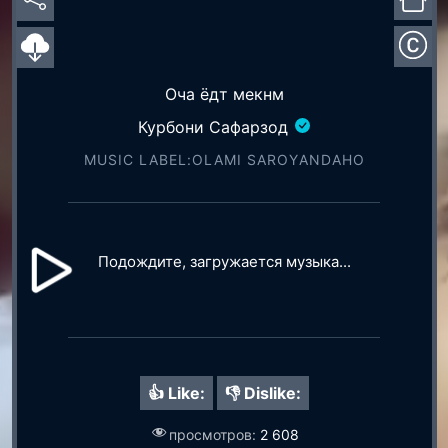
Оча ёдт мекнм
Курбони Сафарзод
MUSIC LABEL:OLAMI SAROYАNDAHO
Подождите, загружается музыка...
👍 Like:
👎 Dislike:
просмотров:
2 608