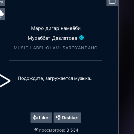
Маро дигар намеёби
Мухаббат Давлатова
MUSIC LABEL:OLAMI SAROYАNDAHO
Подождите, загружается музыка...
👍 Like:
👎 Dislike:
просмотров:
3 534