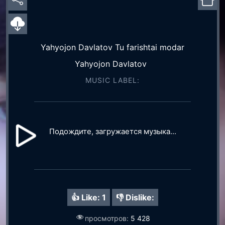
Yahyojon Davlatov Tu farishtai modar
Yahyojon Davlatov
MUSIC LABEL:
Подождите, загружается музыка...
👍 Like:
1
👎 Dislike:
просмотров:
5 428