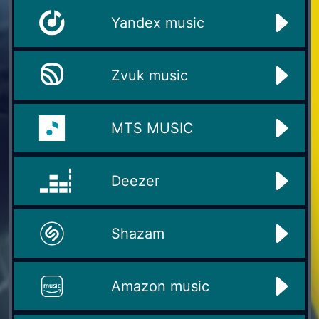
Yandex music
Zvuk music
MTS MUSIC
Deezer
Shazam
Amazon music