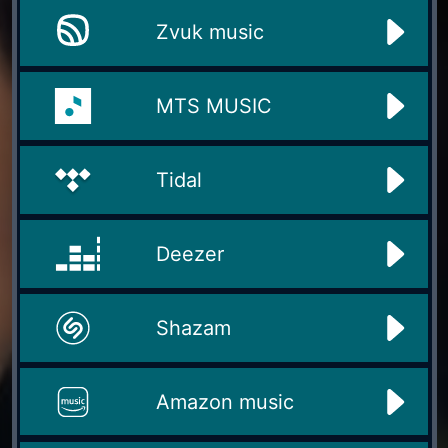
Zvuk music
MTS MUSIC
Tidal
Deezer
Shazam
Amazon music