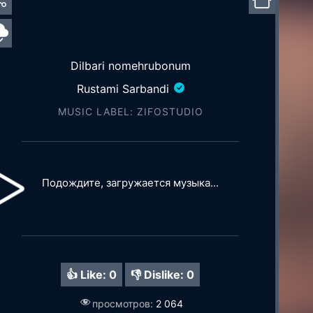
Dilbari nomehrubonum
Rustami Sarbandi
MUSIC LABEL: ZIFOSTUDIO
Подождите, загружается музыка...
👍 Like:
0
👎 Dislike:
0
просмотров:
2 064