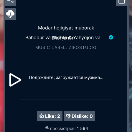
Modar hojigiyat muborak
Bahodur va Shahlo & Yahyojon va Shohjahon
MUSIC LABEL: ZIFOSTUDIO
Подождите, загружается музыка...
👍 Like:
2
👎 Dislike:
0
просмотров:
1 594