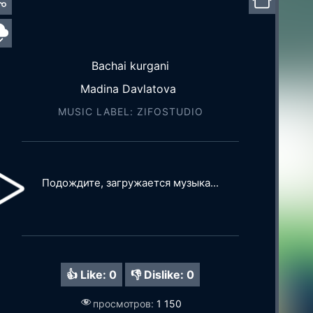
Bachai kurgani
Madina Davlatova
MUSIC LABEL: ZIFOSTUDIO
Подождите, загружается музыка...
👍 Like:
0
👎 Dislike:
0
просмотров:
1 150