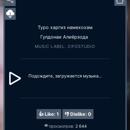
Туро харгиз намехохам
Гулдонаи Алиёрзода
MUSIC LABEL: ZIFOSTUDIO
Подождите, загружается музыка...
👍 Like:
1
👎 Dislike:
0
просмотров:
2 644