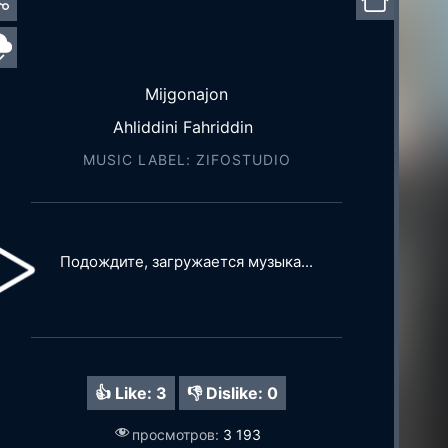
Mijgonajon
Ahliddini Fahriddin
MUSIC LABEL: ZIFOSTUDIO
Подождите, загружается музыка...
👍 Like:
3
👎 Dislike:
0
просмотров:
3 193