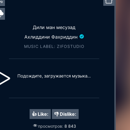
Дили ман месузад
Ахлиддини Фахриддин
MUSIC LABEL: ZIFOSTUDIO
Подождите, загружается музыка...
👍 Like:
👎 Dislike:
просмотров:
8 843